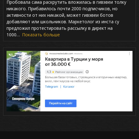
Пробовала сама раскрутить вложилась в гивэвеи толку
5
,
никакого. Прибавилось почти 2000 подписчиков, но
0
активности от них никакой, может гивэвеи ботов
o
добавляют или школьников. Маркетолог из инста су
u
t
предложил протестировать рассылку в директ на
o
1000
Показать больше
f
5