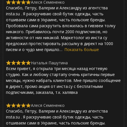
Алеся Семененко
R
Спасибо, Петру, Валерии и Александру из агентства
a
t
insta.su . Я раскручиваю свой бутик одежды, часть
e
отшиваем сами в Украине, часть польские бренды.
d
Пробовала сама раскрутить вложилась в гивэвеи толку
5
,
никакого. Прибавилось почти 2000 подписчиков, но
0
активности от них никакой. Маркетолог из инста су
o
предложил протестировать рассылку в директ на 1000
u
t
писем и о чудо мне пришло
Показать больше
o
f
Наталья Пашутина
5
R
Всем привет, я открыла три месяца назад ногтевую
a
t
студию. Как и любому стартапу очень критичны первые
e
месяцы, нужно набрать клиентов. Мне пришло сообщение
d
в директ, промо акция от инста.су с бесплатными
5
,
подписчиками, заказала, т.к. халявка
0
o
u
Алеся Семененко
R
t
Спасибо, Петру, Валерии и Александру из агентства
a
o
t
insta.su . Я раскручиваю свой бутик одежды, часть
f
e
отшиваем сами в Украине, часть польские бренды.
5
d