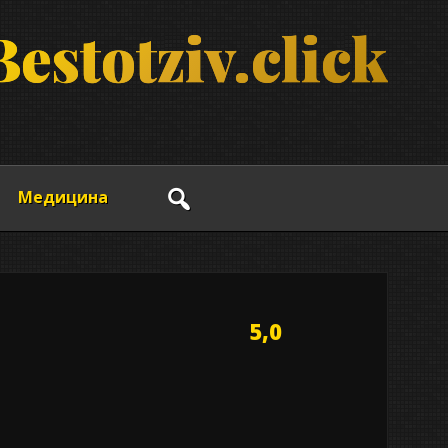
B
e
s
t
o
t
z
i
v
.
c
l
i
c
k
Медицина
5,0