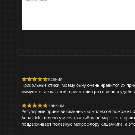
Ксения
R
Прикольные стики, моему сыну очень нравится их прин
a
t
иммунитета классный, прием один раз в день и удобн
e
d
5
Танюша
R
,
Регулярный прием витаминных комплексов поможет од
a
0
t
Aquastick Immuno у меня с октября по март есть пра
o
e
поддерживает полезную микрофлору кишечника, а эт
u
d
t
5
o