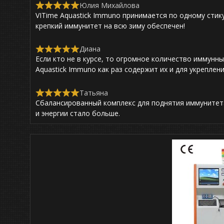
,
Юлия Михайлова
f
R
0
5
VITime Aquastick Immuno принимается по одному стик
a
o
t
крепкий иммунитет на всю зиму обеспечен!
u
e
t
d
o
5
Диана
f
R
,
5
Если кто не в курсе, то огромное количество иммунн
a
0
t
Aquastick Immuno как раз содержит их и для укреплен
o
e
u
d
t
5
Татьяна
R
o
,
Сбалансированный комплекс для поднятия иммунитета
a
f
0
t
5
и энергии стало больше.
o
e
u
d
t
5
o
,
f
0
5
o
u
t
o
f
5