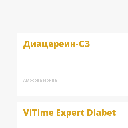
Диацереин-СЗ
Действенное средство для лечения опорно-двигате
крайне редко имеют побочные эффекты. Тем не ме
первой неделе приема.
Амосова Ирина
VITime Expert Diabet