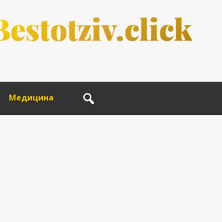
B
e
s
t
o
t
z
i
v
.
c
l
i
c
k
Медицина