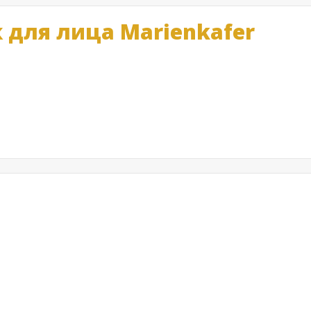
для лица Marienkafer
а, прежде всего, для устранения отеков под глазами. С самог
се ожидания. Оно отлично впитывается, нет неприятного ощущен
сть легкий шиммер, что дополнительно, без перебарщивания при
адежда – все исправить! Откровенно говоря, боялась делать, пр
пошла к ее косметологу, так как результат мне понравился. Коло