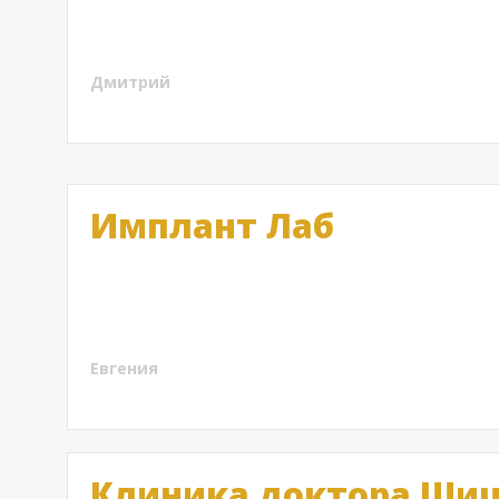
Мне Vitime expert diabet порекомендовал доктор,
включён помимо огромного количества витаминов 
оптимизации углеводного обмена в организме и п
Дмитрий
Имплант Лаб
А я вот сейчас подпорчу картинку данных восхити
направлению оценить не могу, но раз они оказываю
тех, кто готов тратить
Евгения
Клиника доктора Ши