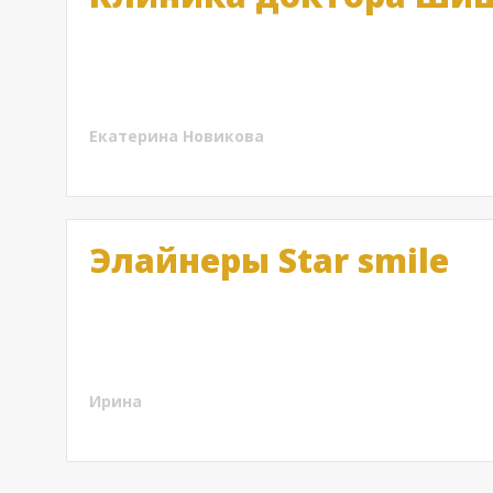
Хочу сказать, что лечение здесь оправдывает стои
методик позволило избавиться от боли при заста
коррекции ощущения нормальные. Чувствую себя 
Екатерина Новикова
Элайнеры Star smile
Только недавно перестала носить элайнеры Стар С
то исправился и сейчас я могу улыбаться, не стес
элайнеры ничего плохого сказать не могу. Привык
Ирина