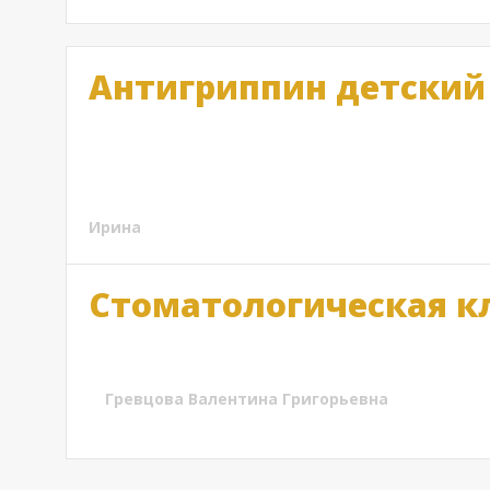
Антигриппин детский
Вот и началась холодная осень. Самое время запа
НатурПродукт. Детям тоже его беру, но в детской
простуды.
Ирина
Стоматологическая к
Направить протокол в страховую компанию! Вы же
Гревцова Валентина Григорьевна