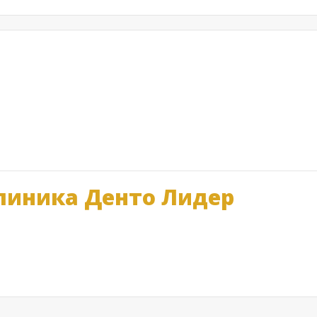
саться таблеточками от простуды. Я для себя выбрала и остан
 форме, он идет с 3 лет. Очень хорошо помогает справляться с
линика Денто Лидер
 обещали. В клинику посланы два гарантийных письма из страхо