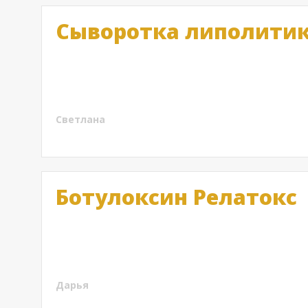
Сыворотка липолитик 
Сыворотку-липолитик бренда Marienkafer приобрел
результат, действительно, средство оправдало в
меру густая, удобно наносить, объем хороший. Е
Светлана
Ботулоксин Релатокс
Как в песне, даже если вам немного за 30, есть н
сделала этим препаратом, и тут я решилась тоже, 
сказать, что
Дарья