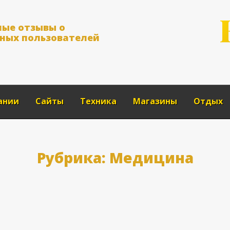
н
ы
е
о
т
з
ы
в
ы
о
н
ы
х
п
о
л
ь
з
о
в
а
т
е
л
е
й
ании
Сайты
Техника
Магазины
Отдых
Рубрика:
Медицина