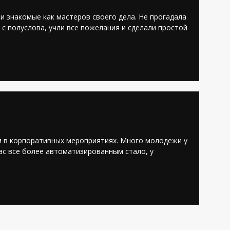
и знакомые как мастеров своего дела. Не прогадала
с полуслова, учли все пожелания и сделали простой
Сайты
5
4,7
м в корпоративных мероприятиях. Много молодежи у
ас все более автоматизированным стало, у
Магазины
31