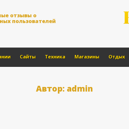
н
ы
е
о
т
з
ы
в
ы
о
н
ы
х
п
о
л
ь
з
о
в
а
т
е
л
е
й
ании
Сайты
Техника
Магазины
Отдых
Автор:
admin