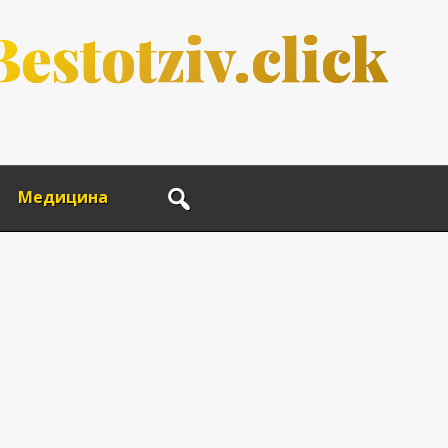
B
e
s
t
o
t
z
i
v
.
c
l
i
c
k
Медицина