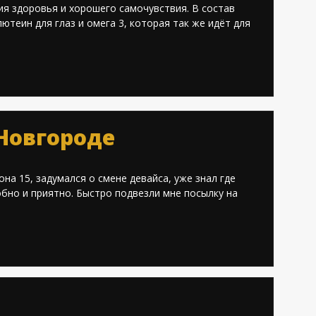
ия здоровья и хорошего самочувствия. В состав
теин для глаз и омега 3, которая так же идёт для
Медицина
15
 Новгороде
5,0
на 15, задумался о смене девайса, уже знал где
обно и приятно. Быстро подвезли мне посылку на
Техника
9
3,0