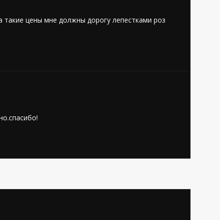
За такие цены мне должны дорогу лепестками роз
Отдых
2
5,0
но.спасибо!
Автомобили
2
5,0