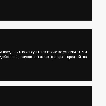
Компании
13
4,9
а предпочитаю капсулы, так как легко усваиваются и
обранной дозировке, так как препарат “вредный” на
Медицина
10
5,0