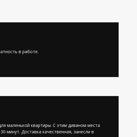
4,9
атность в работе.
Автомобили
8
4,8
для маленькой квартиры. С этим диваном места
30 минут. Доставка качественная, занесли в