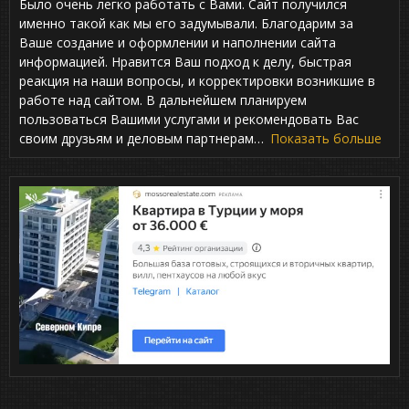
Было очень легко работать с Вами. Сайт получился
a
t
именно такой как мы его задумывали. Благодарим за
e
Ваше создание и оформлении и наполнении сайта
d
информацией. Нравится Ваш подход к делу, быстрая
5
,
реакция на наши вопросы, и корректировки возникшие в
0
работе над сайтом. В дальнейшем планируем
o
пользоваться Вашими услугами и рекомендовать Вас
u
t
своим друзьям и деловым партнерам
Показать больше
o
f
5