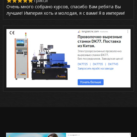
Трикси
R
Очень много собрано курсов, спасибо Вам ребята Вы
a
t
лучшие! Империя хоть и молодая, я с вами! Я в империи!
e
d
5
,
0
o
u
t
o
f
5