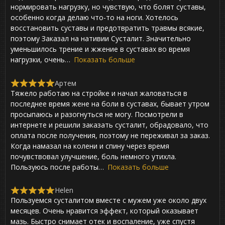
e
нормировать нагрузку, но чувствую, что болят суставы,
d
особенно когда делаю что-то на ноги. Хотелось
5
,
восстановить суставы и предотвратить травмы всякие,
0
поэтому Заказал на нативии Сусталит. Значительно
o
уменьшилось трение и жжение в суставах во время
u
t
нагрузки, очень
Показать больше
o
f
Артем
5
R
Тяжело работаю на стройке и начал жаловаться в
a
t
последнее время жене на боли в суставах, бывает утром
e
просыпаюсь и разогнуться не могу. Посмотрели в
d
интернете и решили заказать сусталит, обрадовало, что
5
,
оплата после получения, поэтому не переживал за заказ.
0
Когда намазал на колени и спину через время
o
почувствовал улучшение, боль немного утихла.
u
t
Пользуюсь после работы
Показать больше
o
f
Helen
5
R
Пользуемся сусталитом вместе с мужем уже около двух
a
t
месяцев. Очень нравится эффект, который оказывает
e
мазь. Быстро снимает отек и воспаление, уже спустя