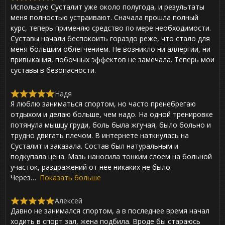
R
Использую Сусталит уже около полугода, и результаты
a
t
меня полностью устраивают. Сначала прошла полный
e
курс, теперь применяю средство по мере необходимости.
d
Суставы начали беспокоить гораздо реже, что стало для
5
,
меня большим облегчением. Не возникло ни аллергии, ни
0
привыкания, побочных эффектов не замечала. Теперь мои
o
суставы в безопасности.
u
t
o
Надя
f
R
Я люблю заниматься спортом, но часто пренебрегаю
5
a
t
отдыхом и делаю больше, чем надо. На одной тренировке
e
потянула мышцу груди, боль была жгучая, было больно и
d
трудно двигать плечом. В интернете наткнулась на
5
,
Сусталит и заказала. Состав был натуральным и
0
подкупала цена. Мазь наносила тонким слоем на больной
o
участок, раздражений от нее никаких не было.
u
t
Через
Показать больше
o
f
Алексей
5
R
Давно не занимался спортом, а в последнее время начал
a
t
ходить в спорт зал, жена подбила. Вроде бы стараюсь