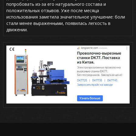
,
попробовать из-за его натурального состава и
0
положительных отзывов. Уже после месяца
o
использования заметила значительное улучшение: боли
u
t
стали менее выраженными, появилась легкость в
o
движении.
f
5