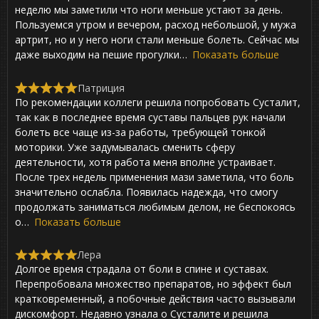
d
неделю мы заметили что ноги меньше устают за день.
5
,
Пользуемся утром и вечером, расход небольшой, у мужа
0
артрит, но и у него ноги стали меньше болеть. Сейчас мы
o
даже выходим на пешие прогулки
Показать больше
u
t
o
Патриция
f
R
По рекомендации коллеги решила попробовать Сусталит,
5
a
t
так как в последнее время суставы пальцев рук начали
e
болеть все чаще из-за работы, требующей тонкой
d
моторики. Уже задумывалась сменить сферу
5
,
деятельности, хотя работа меня вполне устраивает.
0
После трех недель применения мази заметила, что боль
o
значительно ослабла. Появилась надежда, что смогу
u
t
продолжать заниматься любимым делом, не беспокоясь
o
о
Показать больше
f
5
Лера
R
Долгое время страдала от боли в спине и суставах.
a
t
Перепробовала множество препаратов, но эффект был
e
кратковременный, а побочные действия часто вызывали
d
дискомфорт. Недавно узнала о Сусталите и решила
5