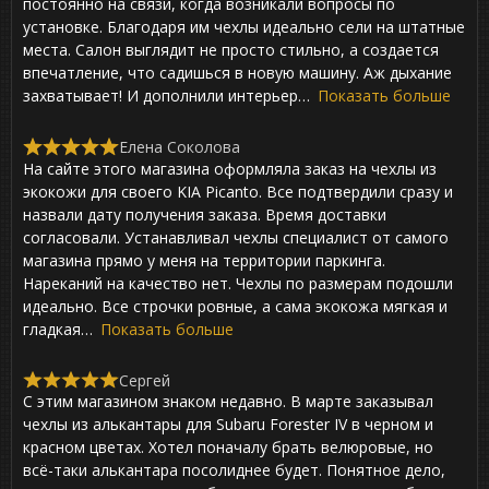
постоянно на связи, когда возникали вопросы по
5
,
установке. Благодаря им чехлы идеально сели на штатные
0
места. Салон выглядит не просто стильно, а создается
o
впечатление, что садишься в новую машину. Аж дыхание
u
t
захватывает! И дополнили интерьер
Показать больше
o
f
Елена Соколова
5
R
На сайте этого магазина оформляла заказ на чехлы из
a
t
экокожи для своего KIA Picanto. Все подтвердили сразу и
e
назвали дату получения заказа. Время доставки
d
согласовали. Устанавливал чехлы специалист от самого
5
,
магазина прямо у меня на территории паркинга.
0
Нареканий на качество нет. Чехлы по размерам подошли
o
идеально. Все строчки ровные, а сама экокожа мягкая и
u
t
гладкая
Показать больше
o
f
Сергей
5
R
С этим магазином знаком недавно. В марте заказывал
a
t
чехлы из алькантары для Subaru Forester IV в черном и
e
красном цветах. Хотел поначалу брать велюровые, но
d
всё-таки алькантара посолиднее будет. Понятное дело,
5