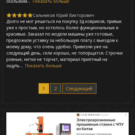
t
скользкий
Показать больше
o
f
Сальников Юрий Викторович
5
R
Долго не мог решиться на покупку 3д ковриков, привык
a
t
уже к простым, но хотелось более функциональные и
e
красивые. Заказал по модели машины уже готовые,
d
предложили уставку за небольшую плату с выездом к
5
,
моему дому, что очень удобно. Привезли уже на
0
следующий день, сели хорошо, не топорщатся. Строчки
o
ровные, нитки не торчат, материал приятный на
u
t
ощупь
Показать больше
o
f
5
Site
Страница
1
Страница
2
Следующий
Reviews
навигация