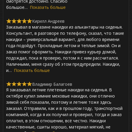
t
смотрятся достойно. Спасибо
o
большое
Показать больше
f
5
Кирилл Андреев
R
Заказывал в магазине накидки из алькантары на сиденья.
a
t
Консультант, в разговоре по телефону, сказал, что такие
e
накидки – универсальный вариант, для любого времени
d
года подойдут. Прохладные летом и теплые зимой. Он и
5
,
заказ помог оформить. Накидки привез курьер домой,
0
подождал, пока я проверю, потом я с ним рассчитался.
o
Наличными, меня сразу об этом предупредили. Накидки,
u
t
и
Показать больше
o
f
Владимир Балагоев
5
R
Я заказывал летние плетеные накидки на сиденья. В
a
t
октябре купил зимние меховые накидки, они отлично
e
зимой себя показали, поэтому и летние тоже здесь
d
заказал. Отправили, как и в прошлом году, транспортной
5
,
компанией, когда я их получил и проверил, тогда и заказ
0
оплатил, в этом отношении, всё честно. Накидки
o
качественные, сшиты хорошо, материал мягкий, не
u