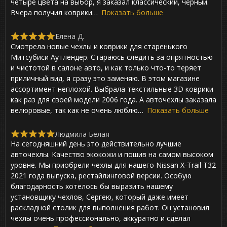
четыре цвета на выбор, я заказал классический, черный.
o
Вчера получил коврики
Показать больше
u
t
o
Елена Д.
f
R
Смотрела новые чехлы и коврики для старенького
5
a
t
Митсубиси Аутлендер. Стараюсь следить за опрятностью
e
и чистотой в салоне авто, и как только что-то теряет
d
приличный вид, я сразу это заменяю. В этом магазине
5
,
ассортимент неплохой. Выбрала текстильные 3D коврики
0
как раз для своей модели 2006 года. А авточехлы заказала
o
велюровые, так как не очень люблю
Показать больше
u
t
o
Людмила Белая
f
R
На сегодняшний день это действительно лучшие
5
a
t
авточехлы. Качество экокожи и пошив на самом высоком
e
уровне. Мы приобрели чехлы для нашего Nissan X-Trail T32
d
2021 года выпуска, рестайлинговой версии. Особую
5
,
благодарность хотелось бы выразить нашему
0
установщику чехлов, Сергею, который даже имеет
o
раскладной столик для выполнения работ. Он установил
u
t
чехлы очень профессионально, аккуратно и сделал
o