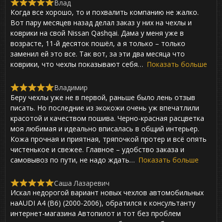
Влад
R
Когда все хорошо, то и похвалить компанию не жалко.
a
t
Вот пару месяцев назад делал заказ у них на чехлы и
e
коврики на свой Nissan Qashqai. Дама у меня уже в
d
возрасте, 11-й десяток пошёл, а я только – только
5
,
заменил ей это все. Так вот, за эти два месяца что
0
коврики, что чехлы показывают себя
Показать больше
o
u
t
Владимир
R
o
Беру чехлы уже не в первой, раньше было лень отзыв
a
f
t
писать. Но последние из экокожи очень уж впечатлили
5
e
красотой и качеством пошива. Черно-красная расцветка
d
моя любимая и идеально вписалась в общий интерьер.
5
,
Кожа прочная и приятная, тряпочкой протер и всё опять
0
чистенькое и свежее. Главное – удобство заказа и
o
самовывоз по пути, не надо ждать
Показать больше
u
t
o
Саша Лазаревич
f
R
Искал недорогой вариант новых чехлов автомобильных
5
a
t
наAUDI A4 (B6) (2000-2006), обратился к консультанту
e
интернет-магазина Автопилот и тот без проблем
d