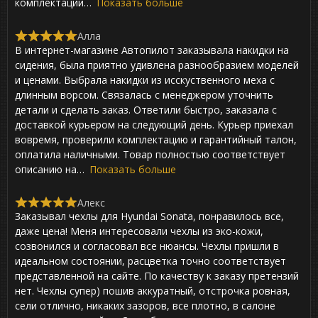
комплектации
Показать больше
f
5
Алла
R
В интернет-магазине Автопилот заказывала накидки на
a
t
сидения, была приятно удивлена разнообразием моделей
e
и ценами. Выбрала накидки из исскуственного меха с
d
длинным ворсом. Связалась с менеджером уточнить
5
,
детали и сделать заказ. Ответили быстро, заказала с
0
доставкой курьером на следующий день. Курьер приехал
o
вовремя, проверили комплектацию и гарантийный талон,
u
t
оплатила наличными. Товар полностью соответствует
o
описанию на
Показать больше
f
5
Алекс
R
Заказывал чехлы для Hyundai Sonata, понравилось все,
a
t
даже цена! Меня интересовали чехлы из эко-кожи,
e
созвонился и согласовал все нюансы. Чехлы пришли в
d
идеальном состоянии, расцветка точно соответствует
5
,
представленной на сайте. По качеству к заказу претензий
0
нет. Чехлы супер) пошив аккуратный, отстрочка ровная,
o
сели отлично, никаких зазоров, все плотно, в салоне
u