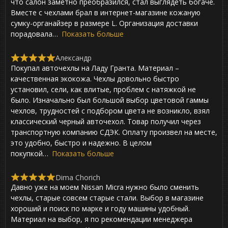
,
что салон заметно преобразился, стал выглядеть богаче.
0
Вместе с чехлами брал в интернет-магазине кожаную
o
сумку-органайзер в размере L. Организация доставки
u
t
порадовала
Показать больше
o
f
Александр
5
R
Покупал авточехлы на Ладу Гранта. Материал –
a
t
качественная экокожа. Чехлы довольно быстро
e
установил, сели, как влитые, проблем с натяжкой не
d
было. Изначально был большой выбор цветовой гаммы
5
,
чехлов, трудностей с подбором цвета не возникло, взял
0
классический черный авточехол. Товар получил через
o
транспортную компанию СДЭК. Оплату произвел на месте,
u
t
это удобно, быстро и надежно. В целом
o
покупкой
Показать больше
f
5
Dima Chorich
R
Давно уже на моем Nissan Micra нужно было сменить
a
t
чехлы, старые совсем старые стали. Выбор в магазине
e
хороший и поиск по марке и году машины удобный.
d
Материал на выбор, я по рекомендации менеджера
5