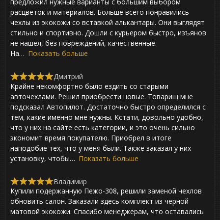
предложил нужные варианты с большим выбором
5
,
расцветок и материалов. Больше всего понравились
0
чехлы из экокожи со вставкой алькантары. Они выглядят
o
стильно и спортивно. Дошли с курьером быстро, изъянов
u
t
не нашел, без повреждений, качественные.
o
На
Показать больше
f
5
Дмитрий
R
Крайне некомфортно было ездить со старыми
a
t
авточехлами. Решил приобрести новые. Товарищ мне
e
подсказал Автопилот. Достаточно быстро определился с
d
тем, какие именно мне нужны. Кстати, довольно удобно,
5
,
что у них на сайте есть категории, и это очень сильно
0
экономит время покупателю. Приобрел в итоге
o
наподобие тех, что у меня были. Также заказал у них
u
t
установку, чтобы
Показать больше
o
f
Владимир
5
R
Купили подержанную Пежо-308, решили заменой чехлов
a
t
обновить салон. Заказали здесь комплект из черной
e
матовой экокожи. Спасибо менеджерам, что оставались
d