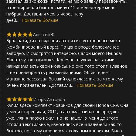
,
заказал из эко-кожи. Кстати, на мою заявку перезвонить,
0
отреагировали быстро, минут 15 и менеджере меня
o
набрал. Доставили чехлы через пару
u
t
дней
Показать больше
o
f
Алексей Ф.
5
R
Брал накидки на сиденья авто из искусственного меха
a
t
(комбинированный ворс). По цене вроде более-менее
e
выгодно. И смотрятся интересно. Салон моего Hyundai
d
Elantra чуток оживился. Конечно, в уходе за такими
5
,
накидками есть свои нюансы, но оно того стоит. Главное
0
– не пренебрегать рекомендациями. Об интернет-
o
магазине рассказал бывший одноклассник, за что я ему
u
t
очень признателен. Доставили
Показать больше
o
f
Игорь Антонов
5
R
Купил здесь комплект ковриков для своей Honda CRV. Она
a
t
у меня старенькая, 2011, в автомагазинах не продают
e
уже. Или я плохо искал, но не нашел. У меня до этого
d
стояли текстильные, износились все и задубели как-то
5
,
быстро, поэтому склонился к кожаным коврикам. Было
0